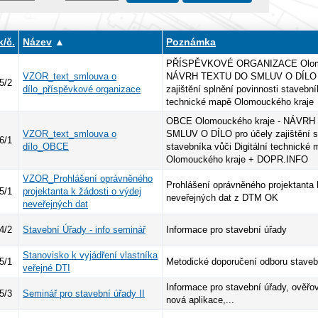
/č.
Název
▲
Poznámka
PŘÍSPĚVKOVÉ ORGANIZACE Olomou
VZOR_text_smlouva o
NÁVRH TEXTU DO SMLUV O DÍLO p
5/2
dílo_příspěvkové organizace
zajištění splnění povinnosti stavební
technické mapě Olomouckého kraje
OBCE Olomouckého kraje - NÁVR
VZOR_text_smlouva o
SMLUV O DÍLO pro účely zajištění s
6/1
dílo_OBCE
stavebníka vůči Digitální technické
Olomouckého kraje + DOPR.INFO
VZOR_Prohlášení oprávněného
Prohlášení oprávněného projektanta 
5/1
projektanta k žádosti o výdej
neveřejných dat z DTM OK
neveřejných dat
4/2
Stavební Úřady - info seminář
Informace pro stavební úřady
Stanovisko k vyjádření vlastníka
5/1
Metodické doporučení odboru stave
veřejné DTI
Informace pro stavební úřady, ověř
5/3
Seminář pro stavební úřady II
nová aplikace,...