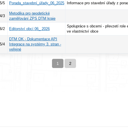
5/5
Porada_stavební_úřady_06_2025
Informace pro stavební úřady z pora
Metodika pro geodetické
4/3
zaměřování ZPS DTM kraje
Spolupráce s obcemi - převzetí role 
6/2
Editorství obcí 06_ 2026
ve vlastnictví obce
DTM OK - Dokumentace API
5/4
Integrace na systémy 3. stran -
veřejné
1
2