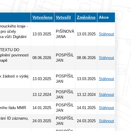
Vytvořeno
Vytvořil
Změněno
Akce
ckého kraje -
ro účely
PIŠÍNOVÁ
13.03.2025
13.03.2025
Stáhnout
ka vůči Digitální
JANA
H TEXTU DO
plnění povinnosti
POSPÍŠIL
08.06.2026
08.06.2026
Stáhnout
 mapě
JAN
k žádosti o výdej
POSPÍŠIL
13.03.2025
13.03.2025
Stáhnout
JAN
POSPÍŠIL
13.12.2024
13.12.2024
Stáhnout
JAN
POSPÍŠIL
bního řádu MMR
14.01.2025
14.01.2025
Stáhnout
JAN
ování ID záznamu,
POSPÍŠIL
24.03.2025
24.03.2025
Stáhnout
JAN