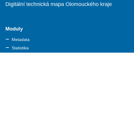
Digitální technická mapa Olomouckého kraje
Moduly
Metadata
Statistika
Georeport
Existence sítí - Žádost o vyjádření
Odkazy
IS DMVS
Portál JVF DTM
Nápověda
O portálu
Často kladené otázky