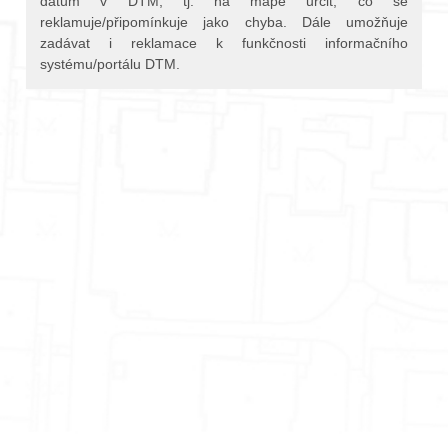
datům v DTM, tj. na mapě určit, co se
reklamuje/připomínkuje jako chyba. Dále umožňuje
zadávat i reklamace k funkčnosti informačního
systému/portálu DTM.