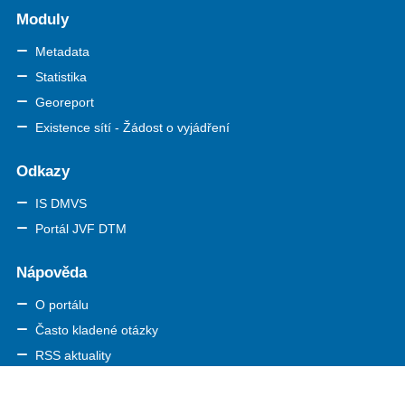
Moduly
Metadata
Statistika
Georeport
Existence sítí - Žádost o vyjádření
Odkazy
IS DMVS
Portál JVF DTM
Nápověda
O portálu
Často kladené otázky
RSS aktuality
Seznam zkratek