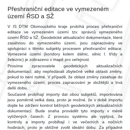
Přeshraniční editace ve vymezeném
území ŘSD a SŽ
V IS DTM Olomouckého kraje probíhá proces přehraniční
editace ve vymezeném území tzv. správců vymezeného
území ŘSD a SŽ. Geodetické aktualizační dokumentace, které
zasáhnou do vymezeného území, jsou zapracovány ve
spolupráci s těmito subjekty procesem přeshraniční editace.
Vymezené území (koridory kolem dálnic, silnic I. třídy a
železnic) je zobrazeno v mapě pro veřejnost.
Prosíme zpracovatele geodetických aktualizačních
dokumentací, aby nepředávali zbytečně velké oblasti změny,
pokud to není nutné. V případě, že oblast změny zasahuje do
vymezeného území, proces zapracování je složitější a trvá
delší dobu.
Současně probíhají importy dat obou subjektů, importována
jsou poměrně velká data, proto je možné, že v době importu
dojde ke zdržení kontrol běžných geodetických aktualizačních
dokumentací. Bude snaha provádět tyto importy v méně
vytížených časech. Z provozu systému ale vyplývá, že
kontroly a importy probíhají i ve večerních a nočních
hodinách, proto je obtížné zvolit ideální dobu. Za případné