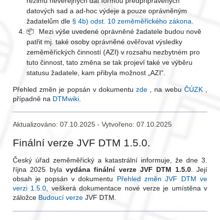
režimu neveřejných dat formou předpřipravených
datových sad a ad-hoc výdeje a pouze oprávněným
žadatelům dle
§ 4b) odst. 10 zeměměřického zákona
.
📦
Mezi výše uvedené oprávněné žadatele budou nově
patřit mj. také osoby oprávněné ověřovat výsledky
zeměměřických činností (AZI) v rozsahu nezbytném pro
tuto činnost, tato změna se tak projeví také ve výběru
statusu žadatele, kam přibyla možnost „AZI“.
Přehled změn je popsán v dokumentu
zde
, na webu
ČÚZK
,
případně na
DTMwiki
.
Aktualizováno: 07.10.2025 - Vytvořeno: 07.10.2025
Finální verze JVF DTM 1.5.0.
Český úřad zeměměřický a katastrální informuje, že dne 3.
října 2025 byla
vydána finální verze JVF DTM 1.5.0
. Její
obsah je popsán v dokumentu
Přehled změn JVF DTM ve
verzi 1.5.0
, veškerá dokumentace nové verze je umístěna v
záložce
Budoucí verze
JVF DTM.