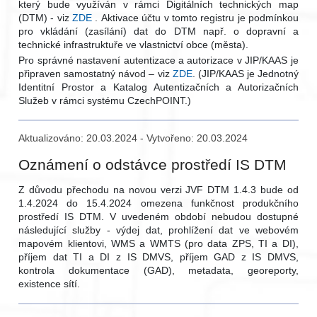
který bude využíván v rámci Digitálních technických map
(DTM) - viz
ZDE
. Aktivace účtu v tomto registru je podmínkou
pro vkládání (zasílání) dat do DTM např. o dopravní a
technické infrastruktuře ve vlastnictví obce (města).
Pro správné nastavení autentizace a autorizace v JIP/KAAS je
připraven samostatný návod – viz
ZDE
. (JIP/KAAS je Jednotný
Identitní Prostor a Katalog Autentizačních a Autorizačních
Služeb v rámci systému CzechPOINT.)
Aktualizováno: 20.03.2024 - Vytvořeno: 20.03.2024
Oznámení o odstávce prostředí IS DTM
Z důvodu přechodu na novou verzi JVF DTM 1.4.3 bude od
1.4.2024 do 15.4.2024 omezena funkčnost produkčního
prostředí IS DTM. V uvedeném období nebudou dostupné
následující služby - výdej dat, prohlížení dat ve webovém
mapovém klientovi, WMS a WMTS (pro data ZPS, TI a DI),
příjem dat TI a DI z IS DMVS, příjem GAD z IS DMVS,
kontrola dokumentace (GAD), metadata, georeporty,
existence sítí.