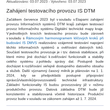
Aktualizováno: 03.07.2023 - Vytvořeno: 03.07.2023
Zahájení testovacího provozu IS DTM
Začátkem července 2023 byl v souladu s Etapami zahájení
provozu Informačních systémů DTM krajů zahájen testovací
provoz Informačního systému Digitální technické mapy kraje.
V jednotlivých krocích testovacího provozu bude zároveň
v souladu s
Rámcovým harmonogramem klíčových kroků při
budování IS DMVS
realizováno vzájemné testování napojení
těchto informačních systémů a ověřování datových toků.
Součástí testovacího provozuje je i tzv. datová stabilizace, při
které mimo jiné dochází k ověřování funkcionalit a stability
celého systému z pohledu správy dat. Postupně bude
docházet k rozšiřování veřejně dostupného datového obsahu
a služeb. Další významný časový milník je plánován na 1. 1.
2024, kdy se předpokládá postupné připojování
správců/vlastníků/provozovatelů technické infrastruktury.
Základní funkcionality IS budou provozovány již v režimu
produkčního provozu. Datová základna DTM bude již
konzistentní a stabilizovaná včetně historizace. Produkční
provoz bude v souladu se zákonem zahájen až 1. 7. 2024.