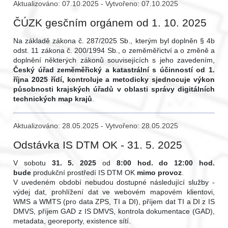
Aktualizováno: 07.10.2025 - Vytvořeno: 07.10.2025
ČÚZK gesčním orgánem od 1. 10. 2025
Na základě zákona č. 287/2025 Sb., kterým byl doplněn § 4b
odst. 11 zákona č. 200/1994 Sb., o zeměměřictví a o změně a
doplnění některých zákonů souvisejících s jeho zavedením,
Český úřad zeměměřický a katastrální s účinností od 1.
října 2025 řídí, kontroluje a metodicky sjednocuje výkon
působnosti krajských úřadů v oblasti správy digitálních
technických map krajů
.
Aktualizováno: 28.05.2025 - Vytvořeno: 28.05.2025
Odstávka IS DTM OK - 31. 5. 2025
V sobotu
31. 5. 2025
od
8:00 hod. do 12:00 hod.
bude
produkční prostředí IS DTM OK
mimo provoz
.
V uvedeném období nebudou dostupné následující služby -
výdej dat, prohlížení dat ve webovém mapovém klientovi,
WMS a WMTS (pro data ZPS, TI a DI), příjem dat TI a DI z IS
DMVS, příjem GAD z IS DMVS, kontrola dokumentace (GAD),
metadata, georeporty, existence sítí.