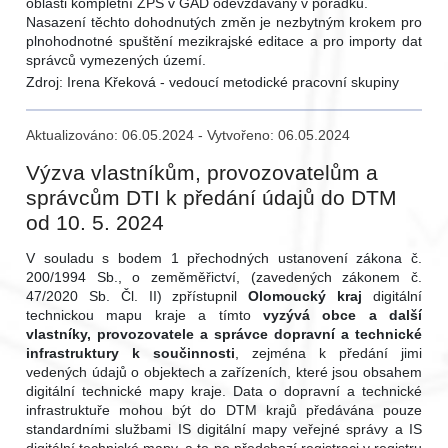
oblasti kompletní ZPS v GAD odevzdávány v pořádku.
Nasazení těchto dohodnutých změn je nezbytným krokem pro
plnohodnotné spuštění mezikrajské editace a pro importy dat
správců vymezených území.
Zdroj: Irena Křeková - vedoucí metodické pracovní skupiny
Aktualizováno: 06.05.2024 - Vytvořeno: 06.05.2024
Výzva vlastníkům, provozovatelům a
správcům DTI k předání údajů do DTM
od 10. 5. 2024
V souladu s bodem 1 přechodných ustanovení zákona č.
200/1994 Sb., o zeměměřictví, (zavedených zákonem č.
47/2020 Sb. Čl. II) zpřístupnil
Olomoucký kraj
digitální
technickou mapu kraje a tímto
vyzývá obce a další
vlastníky, provozovatele a správce dopravní a technické
infrastruktury k součinnosti
, zejména k předání jimi
vedených údajů o objektech a zařízeních, které jsou obsahem
digitální technické mapy kraje. Data o dopravní a technické
infrastruktuře mohou být do DTM krajů předávána pouze
standardními službami IS digitální mapy veřejné správy a IS
digitální technické mapy, a to po předchozí registraci v registru