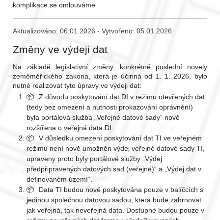
komplikace se omlouváme.
Aktualizováno: 06.01.2026 - Vytvořeno: 05.01.2026
Změny ve výdeji dat
Na základě legislativní změny, konkrétně poslední novely
zeměměřického zákona, která je účinná od 1. 1. 2026, bylo
nutné realizovat tyto úpravy ve výdeji dat:
📦
Z důvodu poskytování dat DI v režimu otevřených dat
(tedy bez omezení a nutnosti prokazování oprávnění)
byla portálová služba „Veřejné datové sady“ nově
rozšířena o veřejná data DI.
📦
V důsledku omezení poskytování dat TI ve veřejném
režimu není nově umožněn výdej veřejné datové sady TI,
upraveny proto byly portálové služby „Výdej
předpřipravených datových sad (veřejné)“ a „Výdej dat v
definovaném území“.
📦
Data TI budou nově poskytována pouze v balíčcích s
jedinou společnou datovou sadou, která bude zahrnovat
jak veřejná, tak neveřejná data. Dostupné budou pouze v