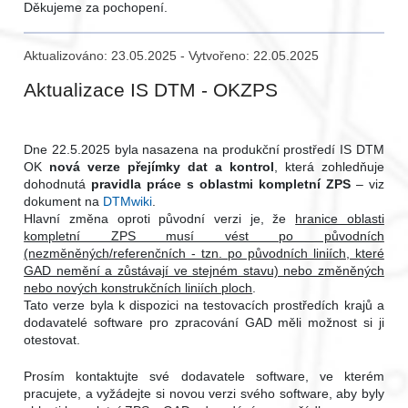
Děkujeme za pochopení.
Aktualizováno: 23.05.2025 - Vytvořeno: 22.05.2025
Aktualizace IS DTM - OKZPS
Dne 22.5.2025 byla nasazena na produkční prostředí IS DTM
OK
nová verze přejímky dat a kontrol
, která zohledňuje
dohodnutá
pravidla práce s oblastmi kompletní ZPS
– viz
dokument na
DTMwiki
.
Hlavní změna oproti původní verzi je, že
hranice oblasti
kompletní ZPS musí vést po původních
(nezměněných/referenčních - tzn. po původních liniích, které
GAD nemění a zůstávají ve stejném stavu) nebo změněných
nebo nových konstrukčních liniích ploch
.
Tato verze byla k dispozici na testovacích prostředích krajů a
dodavatelé software pro zpracování GAD měli možnost si ji
otestovat.
Prosím kontaktujte své dodavatele software, ve kterém
pracujete, a vyžádejte si novou verzi svého software, aby byly