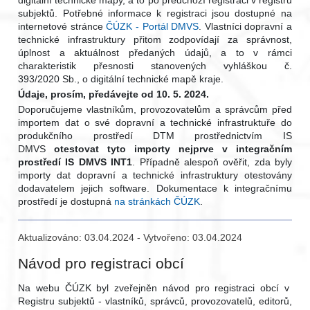
subjektů. Potřebné informace k registraci jsou dostupné na
internetové stránce
ČÚZK - Portál DMVS
. Vlastníci dopravní a
technické infrastruktury přitom zodpovídají za správnost,
úplnost a aktuálnost předaných údajů, a to v rámci
charakteristik přesnosti stanovených vyhláškou č.
393/2020 Sb., o digitální technické mapě kraje.
Údaje, prosím, předávejte od 10. 5. 2024.
Doporučujeme vlastníkům, provozovatelům a správcům před
importem dat o své dopravní a technické infrastruktuře do
produkčního prostředí DTM prostřednictvím IS
DMVS
otestovat tyto importy nejprve v integračním
prostředí IS DMVS INT1
. Případně alespoň ověřit, zda byly
importy dat dopravní a technické infrastruktury otestovány
dodavatelem jejich software. Dokumentace k integračnímu
prostředí je dostupná
na stránkách ČÚZK
.
Aktualizováno: 03.04.2024 - Vytvořeno: 03.04.2024
Návod pro registraci obcí
Na webu ČÚZK byl zveřejněn návod pro registraci obcí v
Registru subjektů - vlastníků, správců, provozovatelů, editorů,